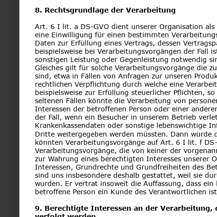
8. Rechtsgrundlage der Verarbeitung
Art. 6 I lit. a DS-GVO dient unserer Organisation al
eine Einwilligung für einen bestimmten Verarbeitung
Daten zur Erfüllung eines Vertrags, dessen Vertragspar
beispielsweise bei Verarbeitungsvorgängen der Fall is
sonstigen Leistung oder Gegenleistung notwendig sind
Gleiches gilt für solche Verarbeitungsvorgänge die 
sind, etwa in Fällen von Anfragen zur unseren Produk
rechtlichen Verpflichtung durch welche eine Verarbe
beispielsweise zur Erfüllung steuerlicher Pflichten, so
seltenen Fällen könnte die Verarbeitung von person
Interessen der betroffenen Person oder einer anderen
der Fall, wenn ein Besucher in unserem Betrieb verle
Krankenkassendaten oder sonstige lebenswichtige In
Dritte weitergegeben werden müssten. Dann würde die
könnten Verarbeitungsvorgänge auf Art. 6 I lit. f D
Verarbeitungsvorgänge, die von keiner der vorgenan
zur Wahrung eines berechtigten Interesses unserer Org
Interessen, Grundrechte und Grundfreiheiten des Be
sind uns insbesondere deshalb gestattet, weil sie d
wurden. Er vertrat insoweit die Auffassung, dass ei
betroffene Person ein Kunde des Verantwortlichen i
9. Berechtigte Interessen an der Verarbeitung,
verfolgt werden