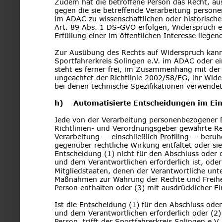
Zudem hat die betroffene Person das Recht, aus
gegen die sie betreffende Verarbeitung persone
im ADAC zu wissenschaftlichen oder historisch
Art. 89 Abs. 1 DS-GVO erfolgen, Widerspruch ein
Erfüllung einer im öffentlichen Interesse liegen
Zur Ausübung des Rechts auf Widerspruch kann s
Sportfahrerkreis Solingen e.V. im ADAC oder e
steht es ferner frei, im Zusammenhang mit der
ungeachtet der Richtlinie 2002/58/EG, ihr Wide
bei denen technische Spezifikationen verwende
h)    Automatisierte Entscheidungen im Einz
Jede von der Verarbeitung personenbezogener 
Richtlinien- und Verordnungsgeber gewährte Rech
Verarbeitung — einschließlich Profiling — beru
gegenüber rechtliche Wirkung entfaltet oder sie 
Entscheidung (1) nicht für den Abschluss oder d
und dem Verantwortlichen erforderlich ist, ode
Mitgliedstaaten, denen der Verantwortliche unte
Maßnahmen zur Wahrung der Rechte und Freiheit
Person enthalten oder (3) mit ausdrücklicher Ei
Ist die Entscheidung (1) für den Abschluss oder
und dem Verantwortlichen erforderlich oder (2) 
Person, trifft der Sportfahrerkreis Solingen 